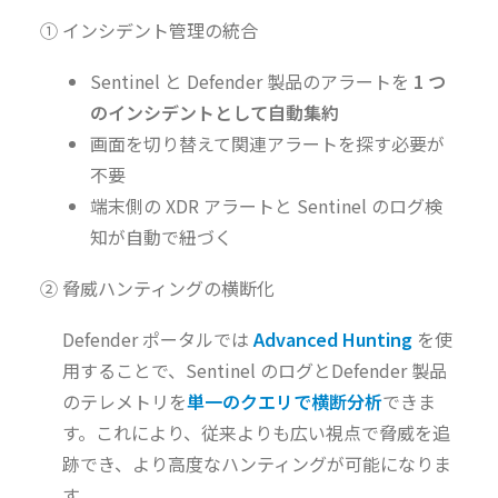
① インシデント管理の統合
Sentinel と Defender 製品のアラートを
1 つ
のインシデントとして自動集約
画面を切り替えて関連アラートを探す必要が
不要
端末側の XDR アラートと Sentinel のログ検
知が自動で紐づく
② 脅威ハンティングの横断化
Defender ポータルでは
Advanced Hunting
を使
用することで、Sentinel のログとDefender 製品
のテレメトリを
単一のクエリで横断分析
できま
す。これにより、従来よりも広い視点で脅威を追
跡でき、より高度なハンティングが可能になりま
す。