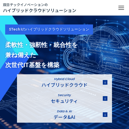
双日テックイノベーションの
ハイブリッドクラウドソリューション
STech Iのハイブリッドクラウドソリューション
柔軟性・強靭性・統合性を
兼ね備えた
次世代IT基盤を構築
Hybrid Cloud
ハイブリッドクラウド
Security
セキュリティ
Data & AI
データ&AI