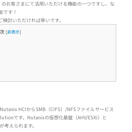
も多くのお客さまにて活用いただける機能の一つですし、な
能です！
ご検討いただければ幸いです。
次
[
非表示
]
anix HCIからSMB（CIFS）/NFSファイルサービス
e Solutionです。Nutanixの仮想化基盤（AHV/ESXi）と
トが考えられます。