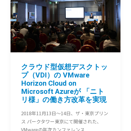
クラウド型仮想デスクトッ
プ（VDI）の VMware
Horizon Cloud on
Microsoft Azureが 「ニト
リ様」の働き方改革を実現
2018年11月13日〜14日、ザ・東京プリン
ス パークタワー東京にて開催された、
VMwareの年次カンファレンス