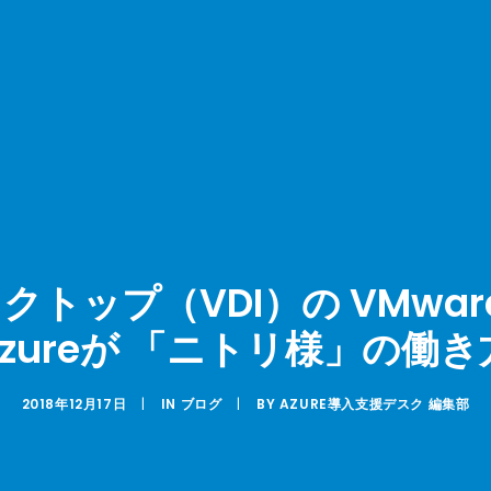
プ（VDI）の VMware Hor
ft Azureが 「ニトリ様」の
2018年12月17日
|
IN
ブログ
|
BY
AZURE導入支援デスク 編集部