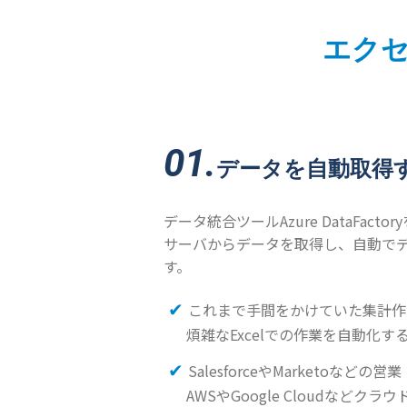
エクセ
01.
データを自動取得
データ統合ツールAzure DataFac
サーバからデータを取得し、自動で
す。
これまで手間をかけていた集計作
煩雑なExcelでの作業を自動化
SalesforceやMarketoな
AWSやGoogle Cloudなどク