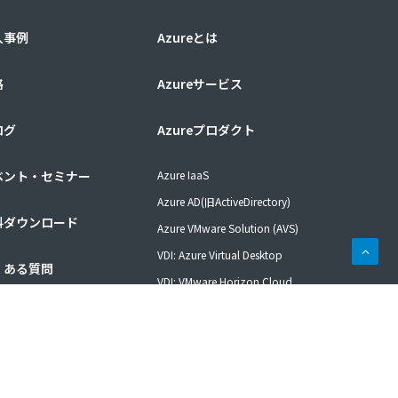
入事例
Azureとは
格
Azureサービス
ログ
Azureプロダクト
ベント・セミナー
Azure IaaS
Azure AD(旧ActiveDirectory)
料ダウンロード
Azure VMware Solution (AVS)
VDI: Azure Virtual Desktop
くある質問
VDI: VMware Horizon Cloud
ネットワーク: Express Route
問い合わせ
ハイブリッドクラウド: Azure Stack