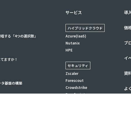
サービス
導
価
ハイブリッドクラウド
提唱する「4つの選択肢」
Azure(IaaS)
ブ
Nutanix
HPE
イ
してますか！
セキュリティ
資
Zscaler
Forescout
ータ基盤の構築
Crowdstrike
よ
Proofpoint
お
データ&AI
Databricks
Azure OpenAI