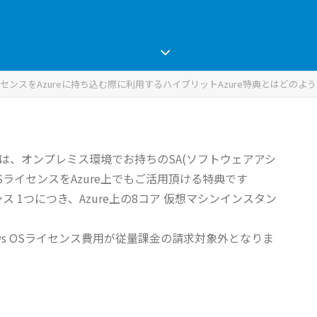
OSライセンスをAzureに持ち込む際に利用するハイブリットAzure特典とはどの
enefit)は、オンプレミス環境でお持ちのSA(ソフトウェアアシ
r OSライセンスをAzure上でもご活用頂ける特典です
イセンス 1つにつき、Azure上の8コア 仮想マシンインスタン
ows OSライセンス費用が従量課金の請求対象外となりま