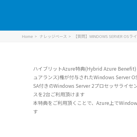
Home
ナレッジベース
【質問】WINDOWS SERVER 
ハイブリットAzure特典(Hybrid Azure B
ュアランス)権が付与されたWindows Serve
SA付きのWindows Server 2プロセッサラ
スを2台ご利用頂けます
本特典をご利用頂くことで、Azure上でWind
す