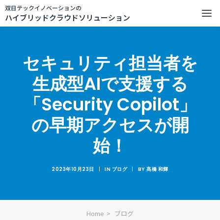
双日テックイノベーションの
ハイブリッドクラウドソリューション
セキュリティ担当者を
生成型AIで支援する
「Security Copilot」
の早期アクセスが開
始！
2023年10月23日
|
IN
ブログ
|
BY
髙橋 和輝
Home
ブログ