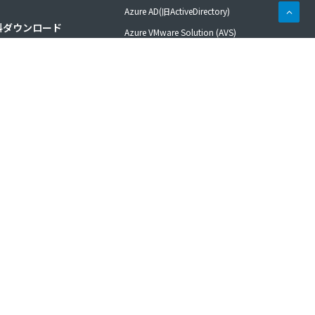
Azure AD(旧ActiveDirectory)
料ダウンロード
Azure VMware Solution (AVS)
VDI: Azure Virtual Desktop
くある質問
VDI: VMware Horizon Cloud
ネットワーク: Express Route
問い合わせ
ハイブリッドクラウド: Azure Stack