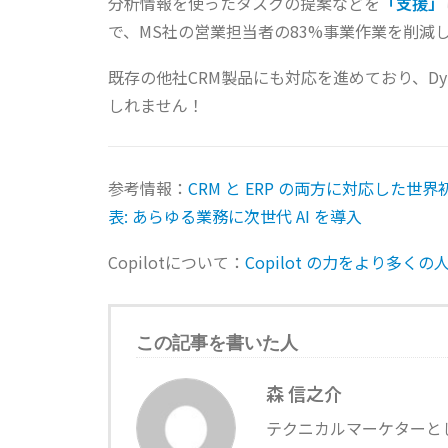
分析情報を使ったタスクの提案などを
「支援」
で、MS社の営業担当者の83%事業作業を削減
既存の他社CRM製品にも対応を進めており、Dyn
しれません！
参考情報：
CRM と ERP の両方に対応した世界初の副操
表: あらゆる業務に次世代 AI を導入
Copilotについて：
Copilot の力をより多く
この記事を書いた人
森 信之介
テクニカルマーケターと