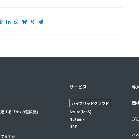
サービス
導
価
ハイブリッドクラウド
提唱する「4つの選択肢」
Azure(IaaS)
ブ
Nutanix
HPE
イ
してますか！