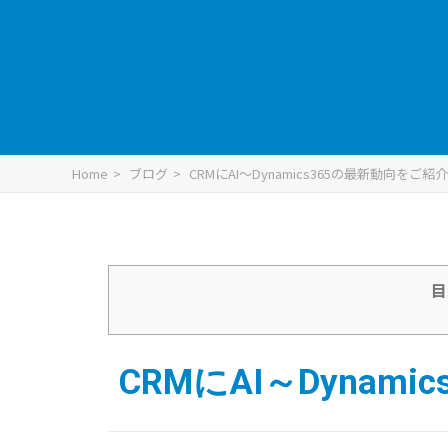
Home
ブログ
CRMにAI～Dynamics365の最新動向をご紹介
目
CRMにAI～Dynam