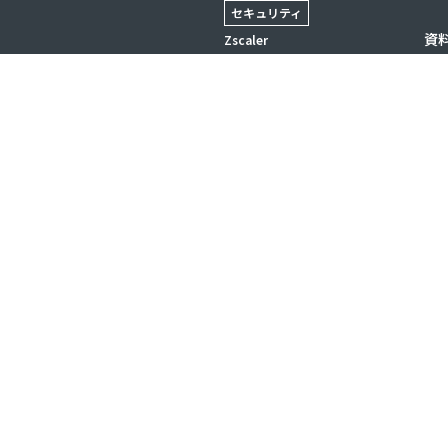
セキュリティ
資
Zscaler
Forescout
ータ基盤の構築
Crowdstrike
よ
Proofpoint
お
データ&AI
Databricks
Azure OpenAI