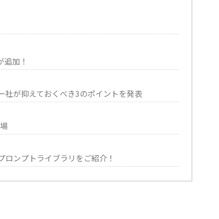
この投稿者の記事一覧
能が追加！
ートナー社が抑えておくべき3のポイントを発表
登場
e3」のプロンプトライブラリをご紹介！