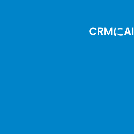
CRMにA