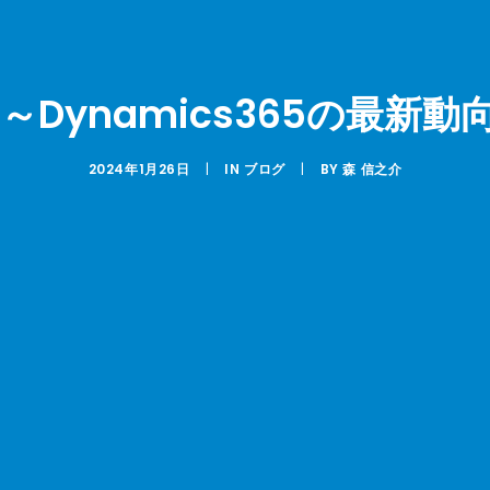
I～Dynamics365の最新
2024年1月26日
|
IN
ブログ
|
BY
森 信之介