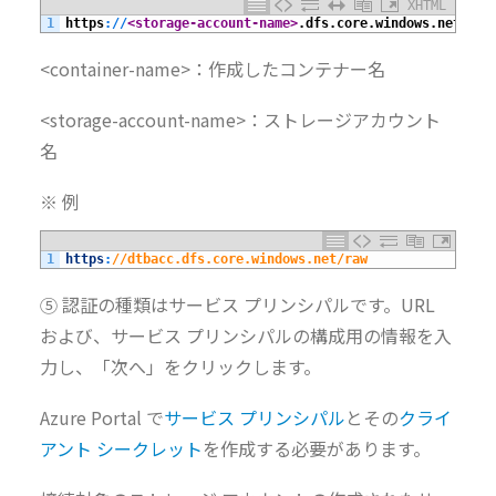
XHTML
1
https
:
/
/
<storage-account-name>
.dfs.core.windows.net/
<co
<container-name>：作成したコンテナー名
<storage-account-name>：ストレージアカウント
名
※ 例
1
https
:
//dtbacc.dfs.core.windows.net/raw
⑤ 認証の種類はサービス プリンシパルです。URL
および、サービス プリンシパルの構成用の情報を入
力し、「次へ」をクリックします。
Azure Portal で
サービス プリンシパル
とその
クライ
アント シークレット
を作成する必要があります。