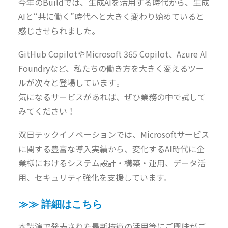
今年のBuild
で
は、
生成AIを活用する時代から、
生成
AIと
“共に働く”
時代
へと大きく変わり始めていると
感じさせられました。
GitHub CopilotやMicrosoft 365 Copilot、Azure AI
Foundryなど、私たちの働き方を大きく変えるツー
ルが次々と登場しています
。
気になるサービスがあれば、ぜひ業務の中で試して
みてください！
双日テックイノベーションでは、
Microsoft
サービス
に関する豊富な導入実績から、変化するAI時代に企
業様におけるシステム設計・構築・運用、データ活
用、セキュリティ強化を支援しています。
≫≫ 詳細はこちら
本講演で発表された最新技術の活用等にご興味がご