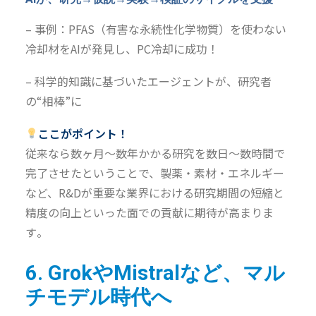
– 事例：PFAS
（有害な永続性化学物質）を使わない
冷却材をAIが発見し、PC冷却に成功！
– 科学的知識に基づいたエージェントが、研究者
の“相棒”に
ここがポイント！
従来なら
数ヶ月〜数年かかる研究を数日〜数時間で
完了
させたということで、
製薬・素材・エネルギー
など、R&Dが重要な業界
における
研究
期間の短縮
と
精度
の向上といった面での貢献に期待が高まりま
す
。
6. GrokやMistralなど、マル
チモデル時代へ