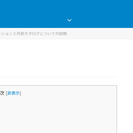
e フェデレーションと外部カタログについての説明
次
[
非表示
]