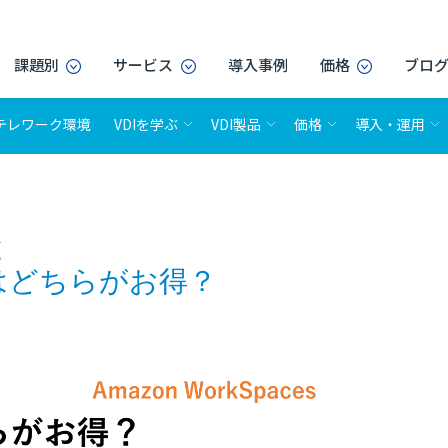
課題別
サービス
導入事例
価格
ブロ
テレワーク環境
VDIを学ぶ
VDI製品
価格
導入・運用
と
es はどちらがお得？