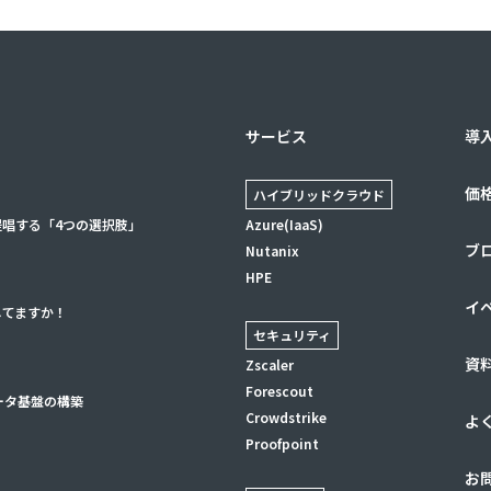
サービス
導
価
ハイブリッドクラウド
提唱する「4つの選択肢」
Azure(IaaS)
ブ
Nutanix
HPE
イ
してますか！
セキュリティ
資
Zscaler
Forescout
ータ基盤の構築
Crowdstrike
よ
Proofpoint
お