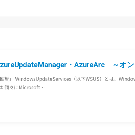
reUpdateManager・AzureArc
非推奨」 WindowsUpdateServices（以下WSUS）とは、Windo
 個々にMicrosoft…