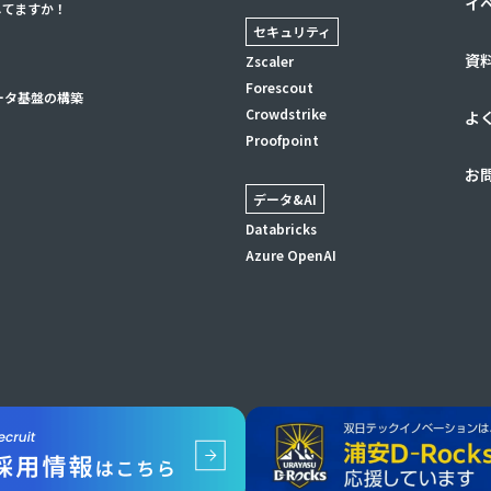
イ
してますか！
セキュリティ
資
Zscaler
Forescout
ータ基盤の構築
Crowdstrike
よ
Proofpoint
お
データ&AI
Databricks
Azure OpenAI