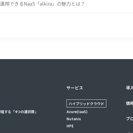
できるNaaS「alkira」の魅力とは？
サービス
導
価
ハイブリッドクラウド
提唱する「4つの選択肢」
Azure(IaaS)
ブ
Nutanix
HPE