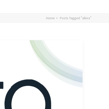
Home
Posts Tagged "alkira"