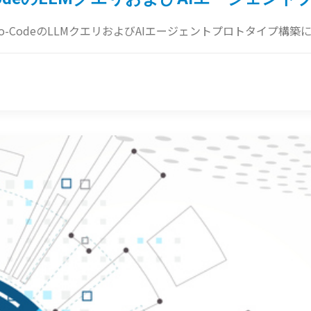
No-CodeのLLMクエリおよびAIエージェントプロトタイプ構