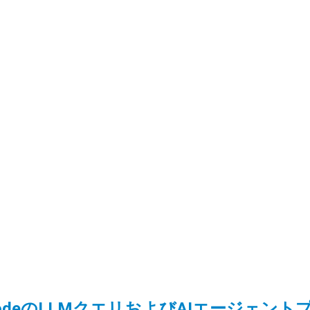
s】No-CodeのLLMクエリおよびAIエージェ