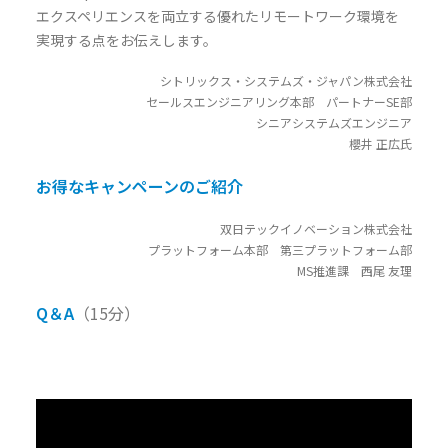
エクスペリエンスを両立する優れたリモートワーク環境を
実現する点をお伝えします。
シトリックス・システムズ・ジャパン株式会社
セールスエンジニアリング本部 パートナーSE部
シニアシステムズエンジニア
櫻井 正広氏
お得なキャンペーンのご紹介
双日テックイノベーション株式会社
プラットフォーム本部 第三プラットフォーム部
MS推進課 西尾 友理
Q＆A
（15分）